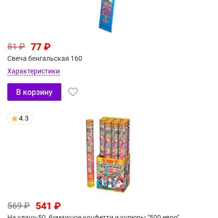
77 ₽
81 ₽
Свеча бенгальская 160
Характеристики
В корзину
4.3
541 ₽
569 ₽
На удачу-50, бумажное конфетти и купюры "500 евро"