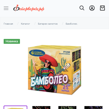
Главная
Каталог
Батареи салютов
Бамболео.
Новинка