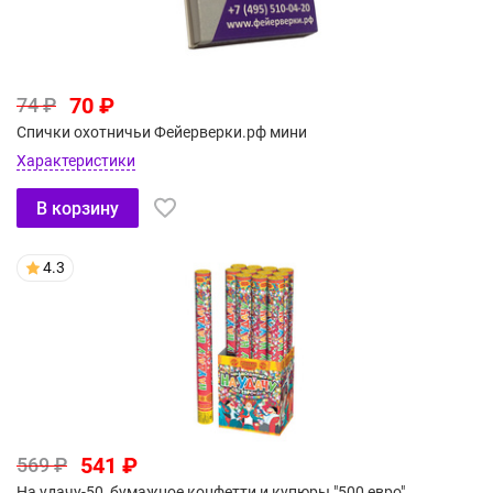
70 ₽
74 ₽
Спички охотничьи Фейерверки.рф мини
Характеристики
В корзину
4.3
541 ₽
569 ₽
На удачу-50, бумажное конфетти и купюры "500 евро"