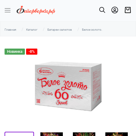
Главная
Каталог
Батареи салютов
Белое золото.
Новинка
-8%