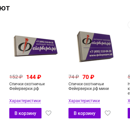
ают
144 ₽
70 ₽
152 ₽
74 ₽
Спички охотничьи
Спички охотничьи
Н
Фейерверки.рф
Фейерверки.рф мини
к
е
Характеристики
Характеристики
Х
В корзину
В корзину