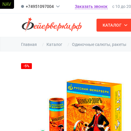
Заказать звонок
+74951097004
с 10 до 2
КАТАЛОГ
Главная
Каталог
Одиночные салюты, ракеты
-5%