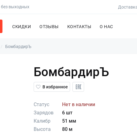
0 без выходных
Доставка
СКИДКИ
ОТЗЫВЫ
КОНТАКТЫ
О НАС
БомбардирЪ
БомбардирЪ
В избранное
Статус
Нет в наличии
Зарядов
6 шт
Калибр
51 мм
Высота
80 м