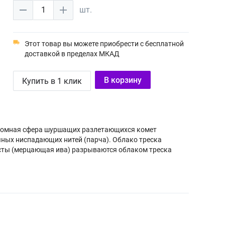
1
шт.
Этот товар вы можете приобрести с бесплатной
доставкой в пределах МКАД
В корзину
Купить в 1 клик
громная сфера шуршащих разлетающихся комет
яных ниспадающих нитей (парча). Облако треска
сты (мерцающая ива) разрываются облаком треска