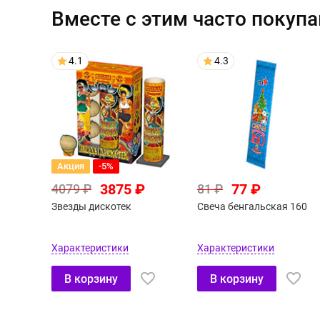
Вместе с этим часто покуп
4.1
4.3
Акция
-5%
3875 ₽
77 ₽
4079 ₽
81 ₽
Звезды дискотек
Свеча бенгальская 160
Характеристики
Характеристики
В корзину
В корзину