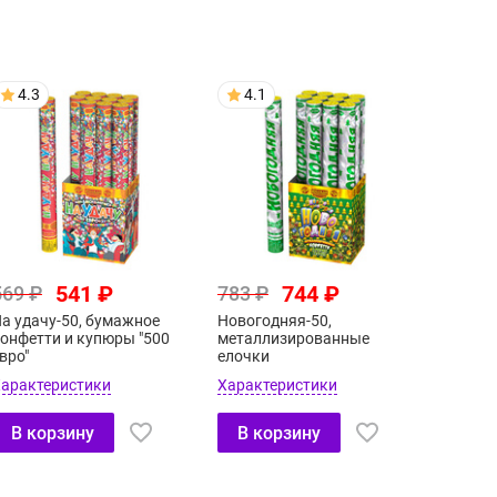
4.3
4.1
541 ₽
744 ₽
569 ₽
783 ₽
а удачу-50, бумажное
Новогодняя-50,
онфетти и купюры "500
металлизированные
вро"
елочки
арактеристики
Характеристики
В корзину
В корзину