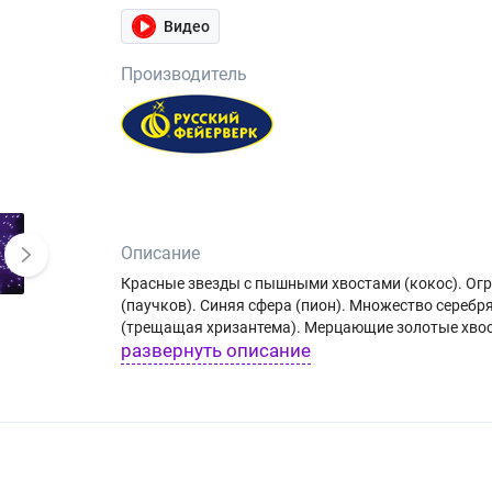
Видео
Производитель
Описание
Красные звезды с пышными хвостами (кокос). О
(паучков). Синяя сфера (пион). Множество серебр
(трещащая хризантема). Мерцающие золотые хво
развернуть описание
(трещащей хризантемой).