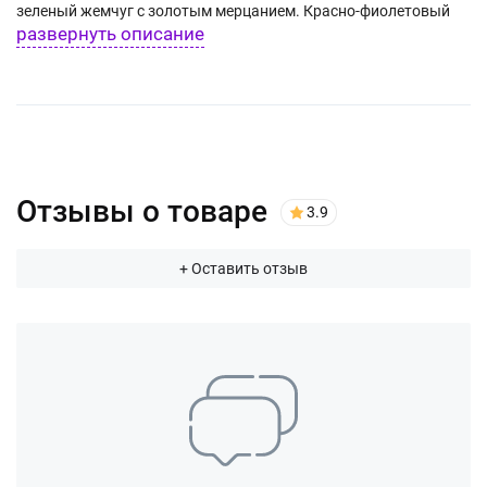
зеленый жемчуг с золотым мерцанием. Красно-фиолетовый
развернуть описание
георгин с огромной трещащей хризантемой.
Отзывы о товаре
3.9
+ Оставить отзыв