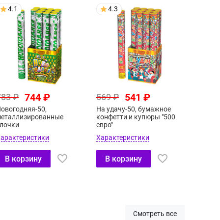
4.1
4.3
744 ₽
541 ₽
783 ₽
569 ₽
овогодняя-50,
На удачу-50, бумажное
еталлизированные
конфетти и купюры "500
лочки
евро"
арактеристики
Характеристики
В корзину
В корзину
Смотреть все