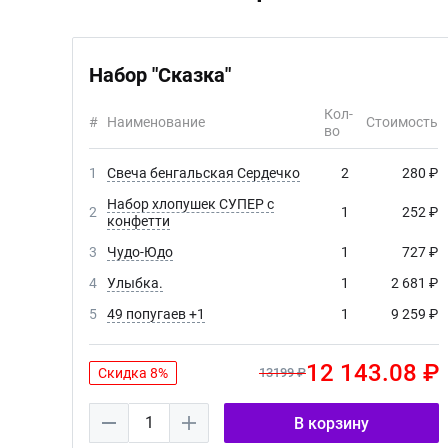
Набор "Сказка"
Кол-
#
Наименование
Стоимость
во
1
Свеча бенгальская Сердечко
2
280 ₽
Набор хлопушек СУПЕР с
2
1
252 ₽
конфетти
3
Чудо-Юдо
1
727 ₽
4
Улыбка.
1
2 681 ₽
5
49 попугаев +1
1
9 259 ₽
12 143.08 ₽
Скидка 8%
13199 ₽
1
В корзину