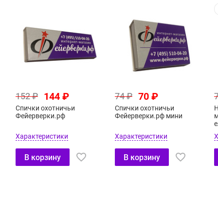
144 ₽
70 ₽
152 ₽
74 ₽
Спички охотничьи
Спички охотничьи
Н
Фейерверки.рф
Фейерверки.рф мини
м
е
Характеристики
Характеристики
Х
В корзину
В корзину