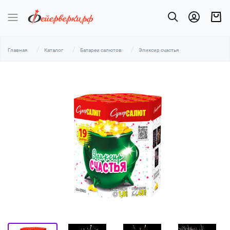
Главная
Каталог
Батареи салютов
Эликсир счастья