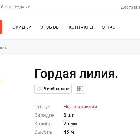
0 без выходных
Доставка
СКИДКИ
ОТЗЫВЫ
КОНТАКТЫ
О НАС
лия.
Гордая лилия.
В избранное
Статус
Нет в наличии
Зарядов
6 шт
Калибр
25 мм
Высота
45 м