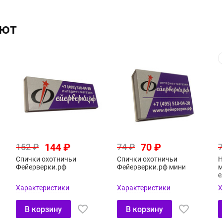
ают
144 ₽
70 ₽
152 ₽
74 ₽
Спички охотничьи
Спички охотничьи
Н
Фейерверки.рф
Фейерверки.рф мини
м
е
Характеристики
Характеристики
Х
В корзину
В корзину