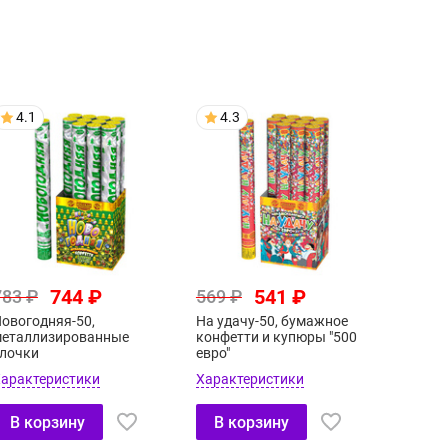
4.1
4.3
744 ₽
541 ₽
783 ₽
569 ₽
овогодняя-50,
На удачу-50, бумажное
еталлизированные
конфетти и купюры "500
лочки
евро"
арактеристики
Характеристики
В корзину
В корзину