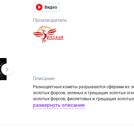
Видео
Производитель
Описание
Разноцветные кометы разрываются сферами из: зо
золотых форсов, зеленых и трещащих золотых огн
золотых форсов, фиолетовых и трещащих золотых 
развернуть описание
золотых огней; золотых форсов, синих и трещащих