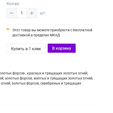
Кол-во
1
шт.
Этот товар вы можете приобрести с бесплатной
доставкой в пределах МКАД
В корзину
Купить в 1 клик
лотых форсов , красных и трещащих золотых огней;
ей; золотых форсов, желтых и трещащих золотых огней;
огней; золотых форсов, серебряных и трещащих
 золотых огней.