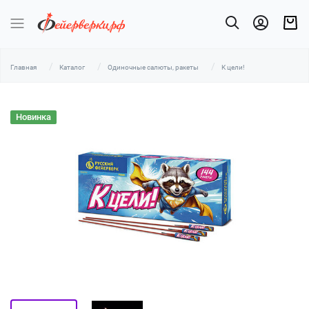
Главная
Каталог
Одиночные салюты, ракеты
К цели!
Новинка