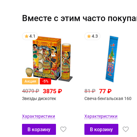
Вместе с этим часто покуп
4.1
4.3
Акция
-5%
3875 ₽
77 ₽
4079 ₽
81 ₽
Звезды дискотек
Свеча бенгальская 160
Характеристики
Характеристики
В корзину
В корзину