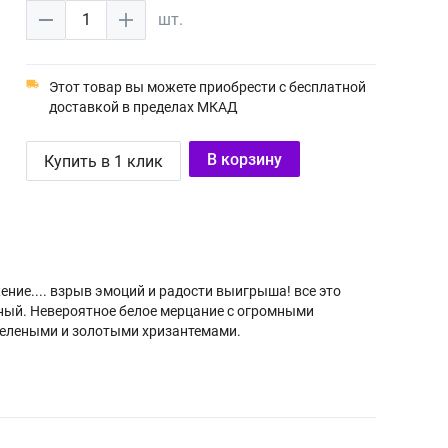
1
шт.
Этот товар вы можете приобрести с бесплатной
доставкой в пределах МКАД
В корзину
Купить в 1 клик
ение.... взрыв эмоций и радости выигрыша! все это
ный. Невероятное белое мерцание с огромными
зелеными и золотыми хризантемами.