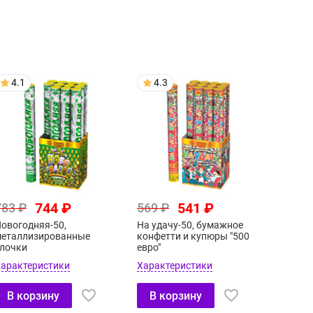
4.1
4.3
744 ₽
541 ₽
783 ₽
569 ₽
овогодняя-50,
На удачу-50, бумажное
еталлизированные
конфетти и купюры "500
лочки
евро"
арактеристики
Характеристики
В корзину
В корзину