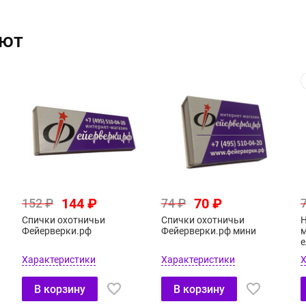
ают
144 ₽
70 ₽
152 ₽
74 ₽
Спички охотничьи
Спички охотничьи
Н
Фейерверки.рф
Фейерверки.рф мини
м
е
Характеристики
Характеристики
Х
В корзину
В корзину