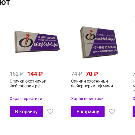
ают
144 ₽
70 ₽
152 ₽
74 ₽
Спички охотничьи
Спички охотничьи
Н
Фейерверки.рф
Фейерверки.рф мини
м
е
Характеристики
Характеристики
Х
В корзину
В корзину