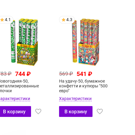
4.1
4.3
744 ₽
541 ₽
783 ₽
569 ₽
овогодняя-50,
На удачу-50, бумажное
еталлизированные
конфетти и купюры "500
лочки
евро"
арактеристики
Характеристики
В корзину
В корзину