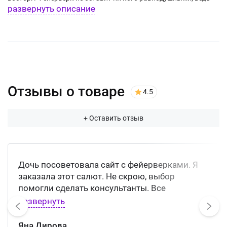
развернуть описание
он подарит им массу положительных эмоций!
Отзывы о товаре
4.5
+ Оставить отзыв
Дочь посоветовала сайт с фейерверками. Я
заказала этот салют. Не скрою, выбор
помогли сделать консультанты. Все
прекрасно, я в восторге и в приятном шоке!
развернуть
Яна Дирова