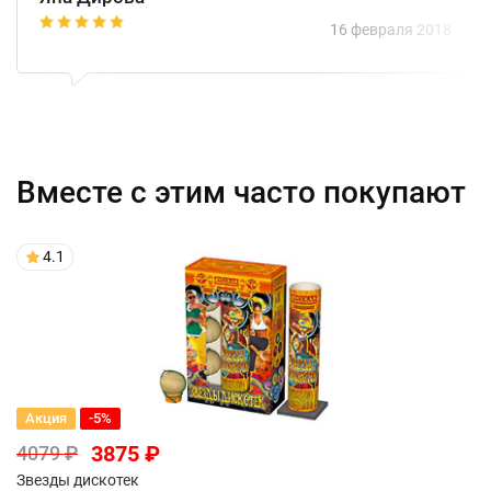
1
2
3
4
5
16 февраля 2018
Вместе с этим часто покупают
4.1
Акция
-5%
3875 ₽
4079 ₽
Звезды дискотек