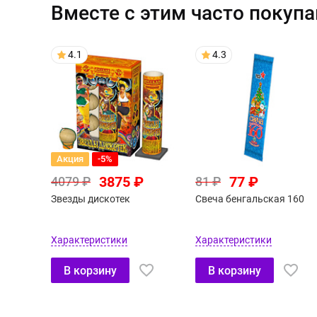
Вместе с этим часто покуп
4.1
4.3
Акция
-5%
3875 ₽
77 ₽
4079 ₽
81 ₽
Звезды дискотек
Свеча бенгальская 160
Характеристики
Характеристики
В корзину
В корзину