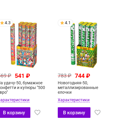
4.3
4.1
541 ₽
744 ₽
569 ₽
783 ₽
а удачу-50, бумажное
Новогодняя-50,
онфетти и купюры "500
металлизированные
вро"
елочки
арактеристики
Характеристики
В корзину
В корзину