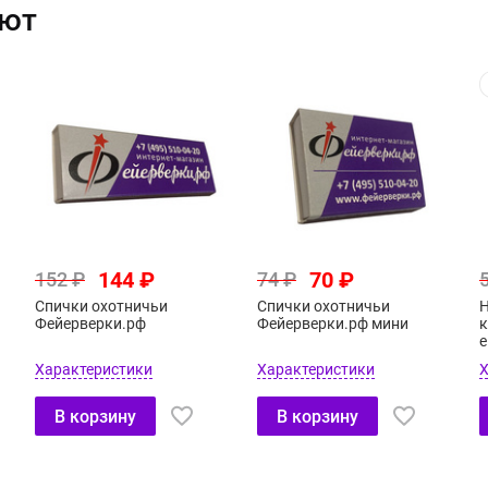
ают
144 ₽
70 ₽
152 ₽
74 ₽
Спички охотничьи
Спички охотничьи
Н
Фейерверки.рф
Фейерверки.рф мини
к
е
Характеристики
Характеристики
Х
В корзину
В корзину