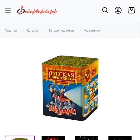
Главная
Каталог
Батареи салютов
Не тормози!