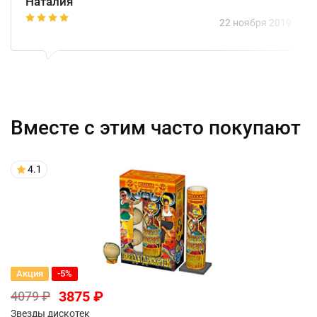
Наталия
1
2
3
4
22 ноября 2019
Вместе с этим часто покупают
4.1
Акция
-5%
3875 ₽
4079 ₽
Звезды дискотек