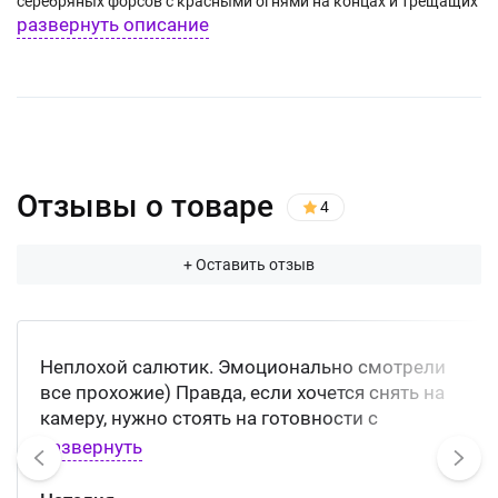
серебряных форсов с красными огнями на концах и трещащих
развернуть описание
огней; золотых искристых форсов и белых мерцающих огней.
Отзывы о товаре
4
+ Оставить отзыв
Неплохой салютик. Эмоционально смотрели
все прохожие) Правда, если хочется снять на
камеру, нужно стоять на готовности с
телефоном. 16 залпов, это не 50,
развернуть
заканчивается быстро!!!