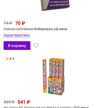
70 ₽
74 ₽
Спички охотничьи Фейерверки.рф мини
Характеристики
В корзину
4.3
541 ₽
569 ₽
На удачу-50, бумажное конфетти и купюры "500 евро"