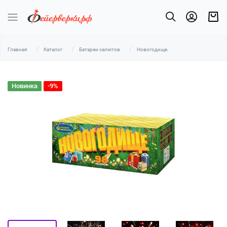
Главная
Каталог
Батареи салютов
Новогодище.
Новинка
-9%