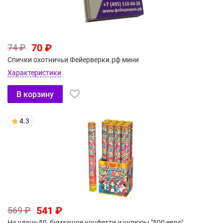
70 ₽
74 ₽
Спички охотничьи Фейерверки.рф мини
Характеристики
В корзину
4.3
541 ₽
569 ₽
На удачу-50, бумажное конфетти и купюры "500 евро"