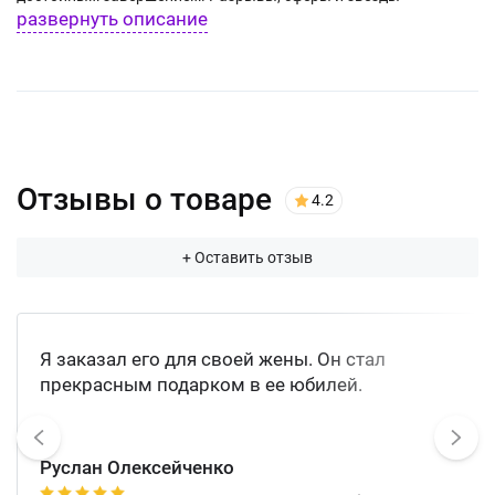
развернуть описание
настолько яркие, что невозможно остаться к ним
равнодушным. Салют завораживает и пленит, заставляя
поверить в новогоднее чудо!
Отзывы о товаре
4.2
+ Оставить отзыв
Я заказал его для своей жены. Он стал
прекрасным подарком в ее юбилей.
Руслан Олексейченко
1
2
3
4
5