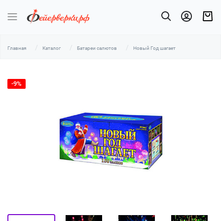
Главная
Каталог
Батареи салютов
Новый Год шагает
-9%