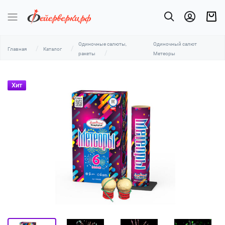
Одиночные салюты,
Одиночный салют
Главная
Каталог
ракеты
Метеоры
Хит