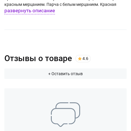
красным мерцанием. Парча с белым мерцанием. Красная
развернуть описание
волна.
Отзывы о товаре
4.6
+ Оставить отзыв