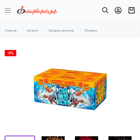
Главная
Каталог
Батареи салютов
Оймякон
-8%