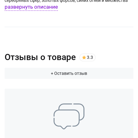
серебряных сфер; золотых форсов, синих огней и множества
развернуть описание
трещащих золотых сфер.
Отзывы о товаре
3.3
+ Оставить отзыв