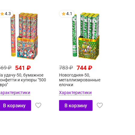
4.3
4.1
541 ₽
744 ₽
569 ₽
783 ₽
а удачу-50, бумажное
Новогодняя-50,
онфетти и купюры "500
металлизированные
вро"
елочки
арактеристики
Характеристики
В корзину
В корзину