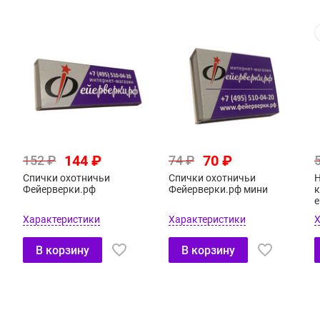
144 ₽
70 ₽
152 ₽
74 ₽
Спички охотничьи
Спички охотничьи
Н
Фейерверки.рф
Фейерверки.рф мини
к
е
Характеристики
Характеристики
Х
В корзину
В корзину