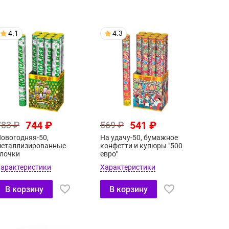
4.1
4.3
744 ₽
541 ₽
783 ₽
569 ₽
овогодняя-50,
На удачу-50, бумажное
еталлизированные
конфетти и купюры "500
лочки
евро"
арактеристики
Характеристики
В корзину
В корзину