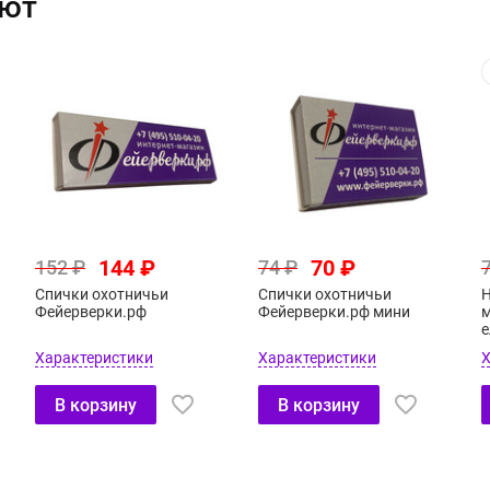
ают
144 ₽
70 ₽
152 ₽
74 ₽
Спички охотничьи
Спички охотничьи
Н
Фейерверки.рф
Фейерверки.рф мини
м
е
Характеристики
Характеристики
Х
В корзину
В корзину