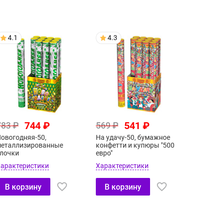
4.1
4.3
744 ₽
541 ₽
783 ₽
569 ₽
овогодняя-50,
На удачу-50, бумажное
еталлизированные
конфетти и купюры "500
лочки
евро"
арактеристики
Характеристики
В корзину
В корзину