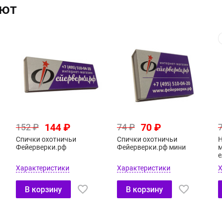
ают
144 ₽
70 ₽
152 ₽
74 ₽
Спички охотничьи
Спички охотничьи
Н
Фейерверки.рф
Фейерверки.рф мини
м
е
Характеристики
Характеристики
Х
В корзину
В корзину