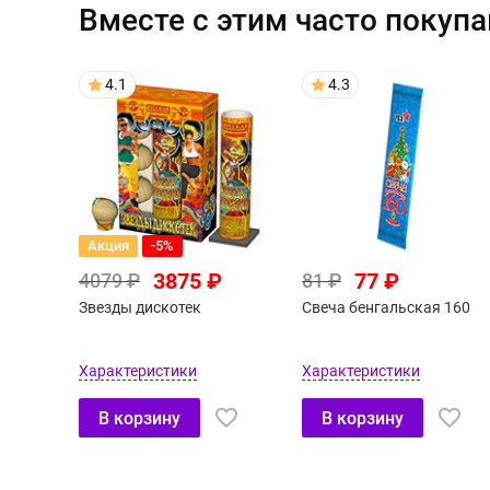
Вместе с этим часто покуп
4.1
4.3
Акция
-5%
3875 ₽
77 ₽
4079 ₽
81 ₽
Звезды дискотек
Свеча бенгальская 160
Характеристики
Характеристики
В корзину
В корзину