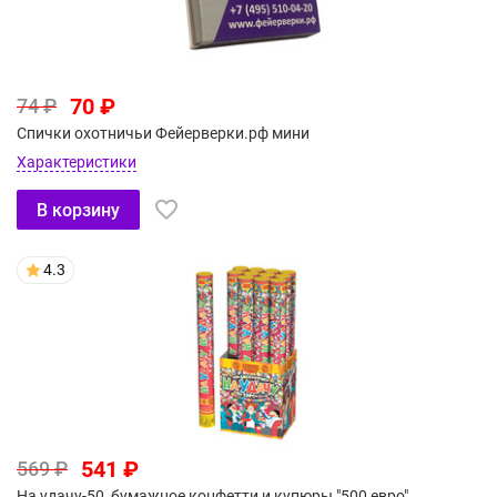
70 ₽
74 ₽
Спички охотничьи Фейерверки.рф мини
Характеристики
В корзину
4.3
541 ₽
569 ₽
На удачу-50, бумажное конфетти и купюры "500 евро"