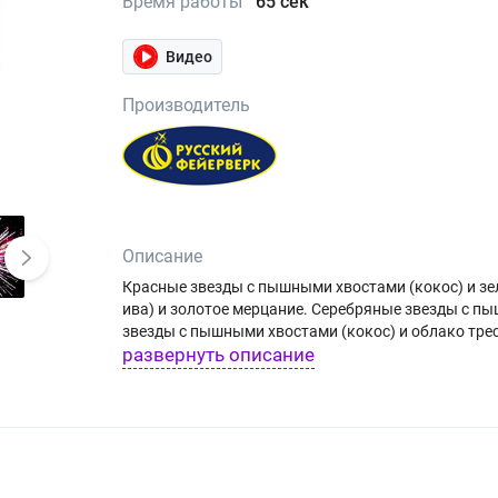
Время работы
65 сек
Видео
Производитель
Описание
Красные звезды с пышными хвостами (кокос) и з
ива) и золотое мерцание. Серебряные звезды с п
звезды с пышными хвостами (кокос) и облако тр
развернуть описание
сфера (пион). Золотые звезды с пышными золотым
мерцающие хвосты (мерцающая ива) и облако тре