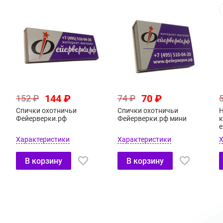
144 ₽
70 ₽
152 ₽
74 ₽
Спички охотничьи
Спички охотничьи
Н
Фейерверки.рф
Фейерверки.рф мини
к
е
Характеристики
Характеристики
Х
В корзину
В корзину