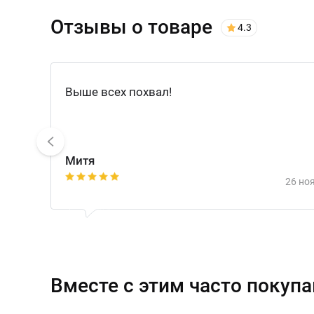
Отзывы о товаре
4.3
Выше всех похвал!
Митя
1
2
3
4
5
26 но
Вместе с этим часто покуп