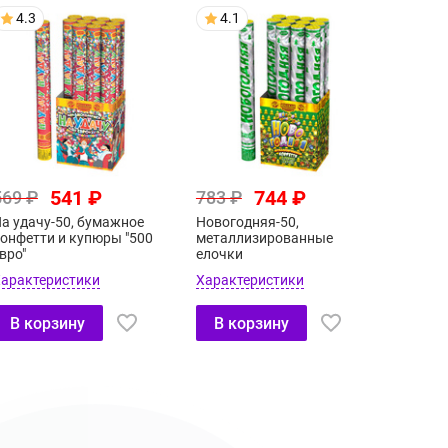
4.3
4.1
541 ₽
744 ₽
569 ₽
783 ₽
а удачу-50, бумажное
Новогодняя-50,
онфетти и купюры "500
металлизированные
вро"
елочки
арактеристики
Характеристики
В корзину
В корзину