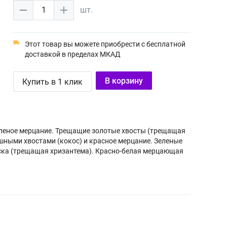
1
шт.
Этот товар вы можете приобрести с бесплатной
доставкой в пределах МКАД
В корзину
Купить в 1 клик
еленое мерцание. Трещащие золотые хвосты (трещащая
ышными хвостами (кокос) и красное мерцание. Зеленые
еска (трещащая хризантема). Красно-белая мерцающая
и хвостами (кокос) и синие звезды. Красные
ска (трещащая хризантема).