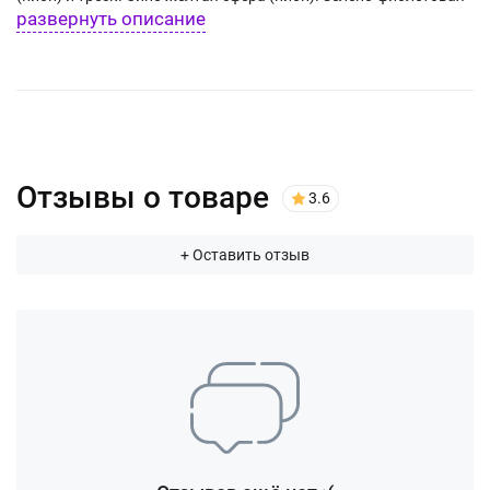
развернуть описание
сфера (пион). Облако треска (трещащая хризантема).
Отзывы о товаре
3.6
+ Оставить отзыв