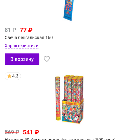
77 ₽
81 ₽
Свеча бенгальская 160
Характеристики
В корзину
4.3
541 ₽
569 ₽
На удачу-50, бумажное конфетти и купюры "500 евро"