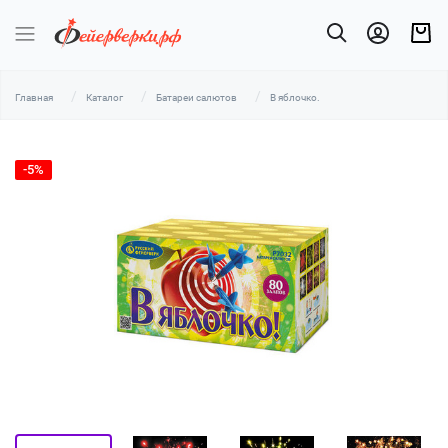
Главная
Каталог
Батареи салютов
В яблочко.
-5%