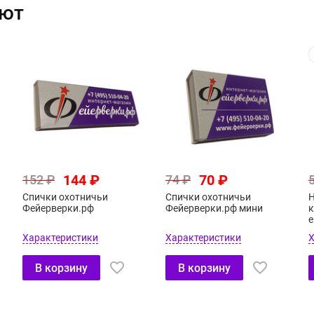
ают
144 ₽
70 ₽
152 ₽
74 ₽
Спички охотничьи
Спички охотничьи
Н
Фейерверки.рф
Фейерверки.рф мини
к
е
Характеристики
Характеристики
Х
В корзину
В корзину