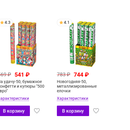
4.3
4.1
541 ₽
744 ₽
569 ₽
783 ₽
а удачу-50, бумажное
Новогодняя-50,
онфетти и купюры "500
металлизированные
вро"
елочки
арактеристики
Характеристики
В корзину
В корзину