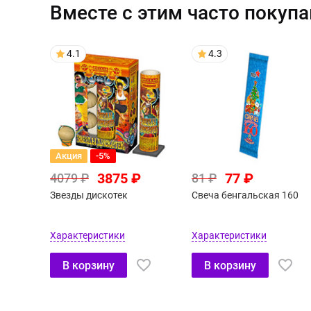
Вместе с этим часто покуп
4.1
4.3
Акция
-5%
3875 ₽
77 ₽
4079 ₽
81 ₽
Звезды дискотек
Свеча бенгальская 160
Характеристики
Характеристики
В корзину
В корзину