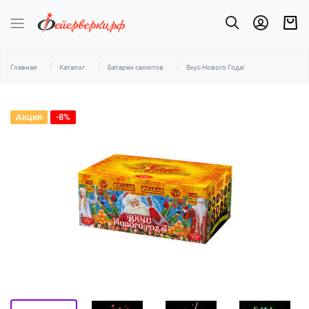
Главная
Каталог
Батареи салютов
Вкус Нового Года!
Акция
-8%