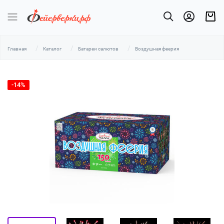
Главная
Каталог
Батареи салютов
Воздушная феерия
-14%