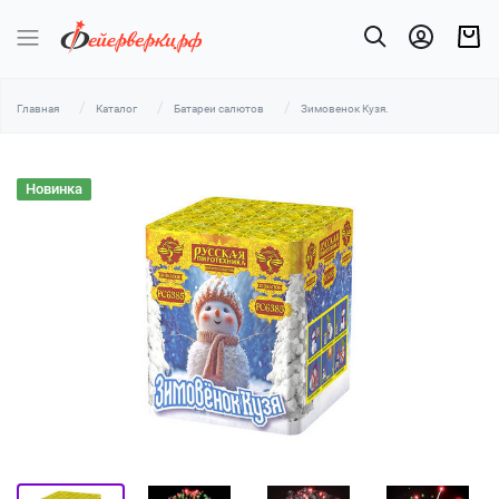
Главная
Каталог
Батареи салютов
Зимовенок Кузя.
Новинка